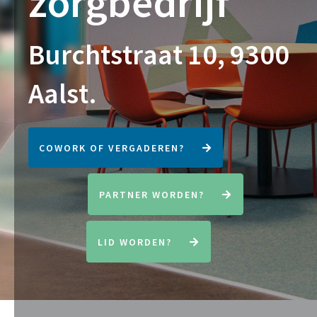
z
o
r
g
b
e
d
r
i
j
f
B
u
r
c
h
t
s
t
r
a
a
t
1
0
,
9
3
0
0
A
a
l
s
t
.
COWORK OF VERGADEREN?
PARTNER WORDEN?
LID WORDEN?