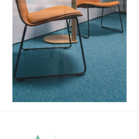
.
.
.