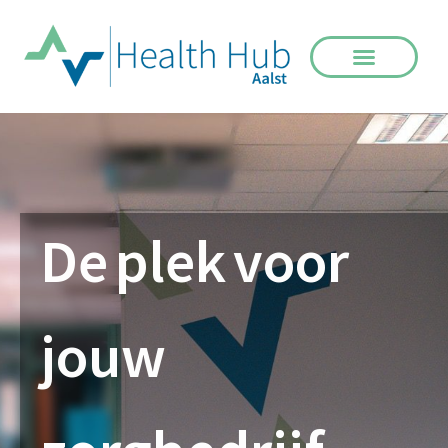
D
e
p
l
e
k
v
o
o
r
j
o
u
w